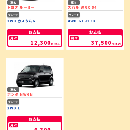
車名
車名
トヨタ ルーミー
スバル WRX S4
グレード
グレード
2WD カスタムG
4WD GT-H EX
お支払
お支払
月々
月々
12,300
37,500
円(税込)
円(税込)
車名
ホンダ NWGN
グレード
2WD L
お支払
月々
6,300