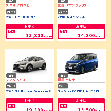
車名
車名
スズキ クロスピー
三菱 タウンボックス
グレード
グレード
2WD HYBRID MZ
2WD Gスペシャル
お支払
お支払
月々
月々
13,800
14,800
円(税込)
円(税込)
車名
車名
マツダ CX-3
日産 セレナ
グレード
グレード
2WD 5S Urban DresserⅡ
２WD e-POWER AUTECH
お支払
お支払
月々
月々
19,300
35,500
円(税込)
円(税込)