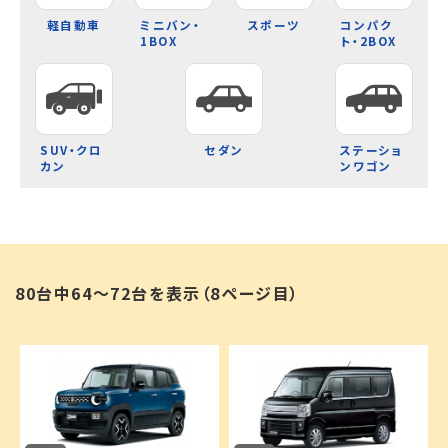
軽自動車
ミニバン・
スポーツ
コンパク
1BOX
ト・2BOX
SUV・クロ
セダン
ステーショ
カン
ンワゴン
80
台中
64
～
72
台を表示（8ページ目）